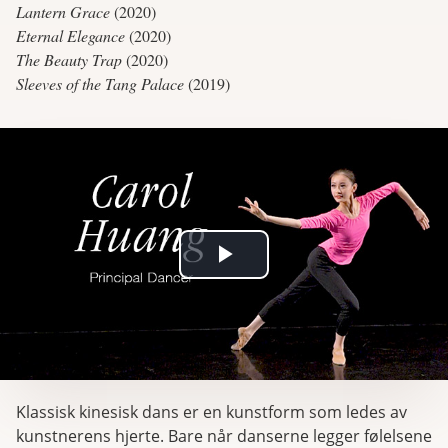
Lantern Grace
(2020)
Eternal Elegance
(2020)
The Beauty Trap
(2020)
Sleeves of the Tang Palace
(2019)
Play
Video
Klassisk kinesisk dans er en kunstform som ledes av
kunstnerens hjerte. Bare når danserne legger følelsene