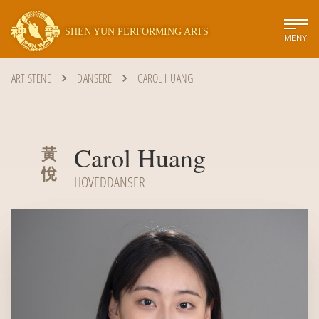
SHEN YUN PERFORMING ARTS
MENY
ARTISTENE
DANSERE
CAROL HUANG
Carol Huang
黃
悅
HOVEDDANSER